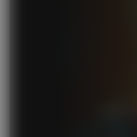
Por favor, regi