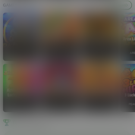
GAMES GLOBAL
VER MAIS
EXCLUSIVO
Area L
Pachinko
FlyX™
Catrina
NEKO
BUCK STAKES
NEKO
AR
Action Boost ™ 3
Area Link™ Phoenix
Golden Tiger:
Lucky Rainbows
Firestorm
Jackpot Fortunes™
3 Luc
SPINPLAY
AREAVEGAS
NEKO
PEA
ÚLTIMOS GANHOS