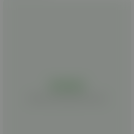
NÃO HÁ DADOS
ESPERA ALGUNS SEGUNDOS POR FAVOR