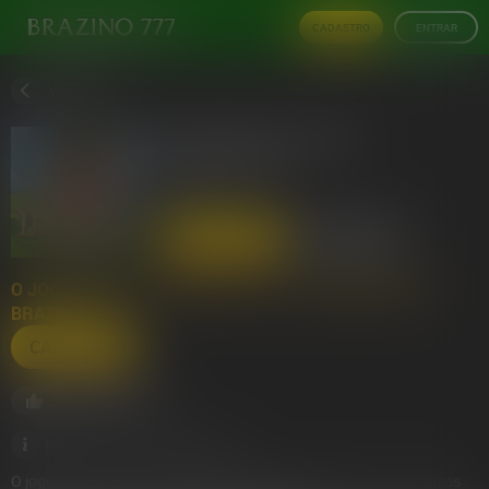
CADASTRO
ENTRAR
VOLTAR
MAGNIFICENT POWER
LEPRECHAUN™
OROS
CADASTRO
ENTRAR
O JOGO ESTARÁ DISPONÍVEL APÓS O CADASTRO NO
BRAZINO777.
CADASTRO
39
11996
Visualizações
RTP:
94.2%
O jogo pode causar dependência, ansiedade, depressão e prejuízos