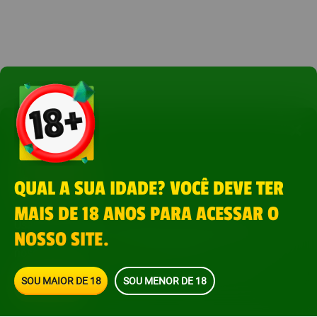
Inicie a rodada para girar os rolos.
Confira o resultado conforme o sistema de pagamento
informado: 20.
Recursos como Buy Feature, Expanding Symbols, Free Spins e
Multiplier podem alterar o desenvolvimento de determinadas rodadas
conforme as regras do título.
MICE & MAGIC WONDER SPIN - FAQ
Qual é o RTP de Mice & Magic Wonder Spin?
QUAL A SUA IDADE? VOCÊ DEVE TER
O RTP teórico informado de Mice & Magic Wonder Spin é de 94,96%.
Esse percentual é calculado em muitas rodadas e não garante
MAIS DE 18 ANOS PARA ACESSAR O
resultados individuais. O valor pode variar conforme a configuração
Usamos cookies para melhorar sua experiência. Ao
disponível.
NOSSO SITE.
usar o Brazino777, você aceita nossos cookies. Veja
nossos
Termos e Condições
para mais.
Qual é o ganho máximo de Mice & Magic Wonder Spin?
O limite técnico informado é de 2.820x o valor da aposta. Esse
SOU MAIOR DE 18
SOU MENOR DE 18
Menu
Slot
Ao Vivo
Crash
OK
multiplicador não representa uma promessa de resultado.