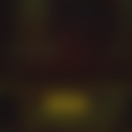
NTE, ESTE JOGO NÃO ESTÁ DISPONÍVEL NA S
BRAZINO777