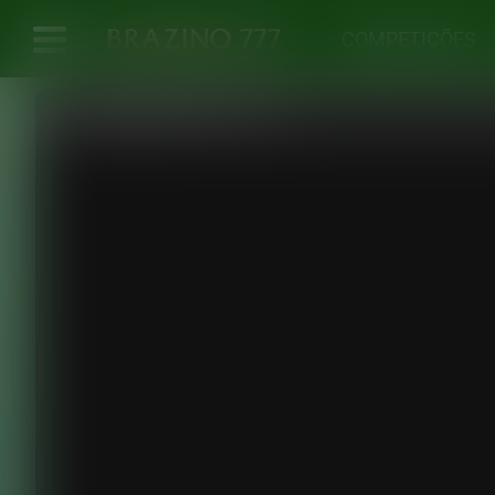
COMPETIÇÕES
MIGHTY HOT™: 777