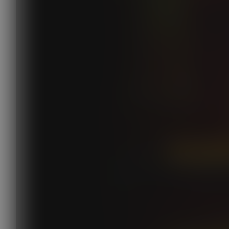
INFELIZME