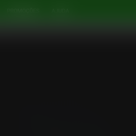
PROMOÇÕES
AJUDA