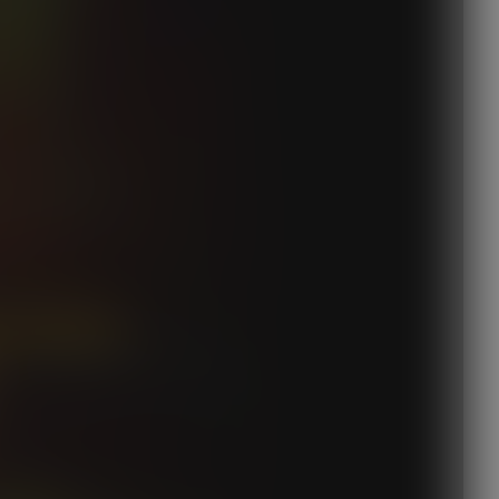
UA REGIÃO.