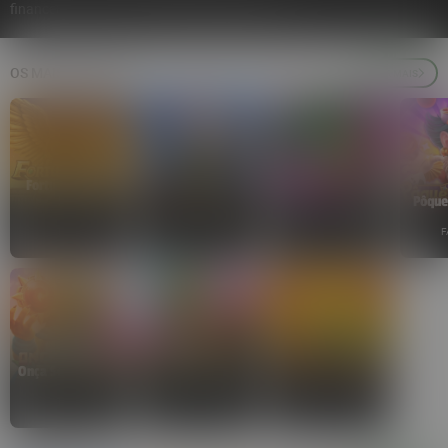
financeiros. Jogue com responsabilidade. 18+
OS MAIS JOGADOS
VER MAIS
EXCLUSIVO
Fortune Garuda
500
Pachinko
FlyX™ Cash Turbo™
Pôque
TADA
NEKO
BUCK STAKES
F
Onça Sortuda 500
Lucky Jaguar 2
4 Pots of Egypt
TADA
TADA
3OAKS