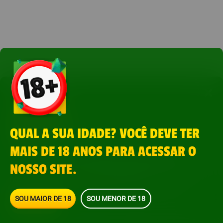
Confira o RTP, a volatilidade e o sistema de pagamento
disponíveis.
Escolha um valor de aposta dentro dos limites apresentados pela
interface.
Inicie a rodada e acompanhe o resultado exibido pelo jogo.
Observe se algum dos recursos confirmados foi aplicado durante
a rodada.
Encerre a sessão ao atingir o limite de tempo ou de gasto
definido.
QUAL A SUA IDADE? VOCÊ DEVE TER
Os recursos Additional Free Spins, Additive symbol, Avalanche e
MAIS DE 18 ANOS PARA ACESSAR O
Bonus Game fazem parte da configuração informada, mas não
Usamos cookies para melhorar sua experiência. Ao
alteram a natureza aleatória de cada rodada.
NOSSO SITE.
usar o Brazino777, você aceita nossos cookies. Veja
nossos
Termos e Condições
para mais.
MUMMY MANIA PERKS UP™ POWER COMBO™ - FAQ
Qual é o RTP de Mummy Mania Perks Up™ Power Combo™?
SOU MAIOR DE 18
SOU MENOR DE 18
Menu
Slot
Ao Vivo
Crash
OK
O RTP informado é de 94,01%. Esse percentual é teórico, calculado