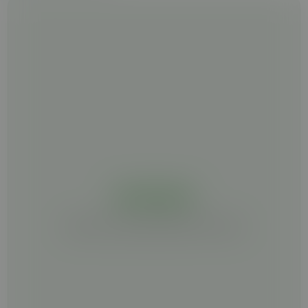
NÃO HÁ DADOS
ESPERA ALGUNS SEGUNDOS POR FAVOR