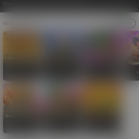
financeiros. Jogue com responsabilidade. 18+
OS MAIS JOGADOS
VER MAIS
EXCLUSIVO
Fortune Garuda
500
Pachinko
FlyX™ Cash Turbo™
Pôque
TADA
NEKO
BUCK STAKES
F
Onça Sortuda 500
Lucky Jaguar 2
4 Pots of Egypt
TADA
TADA
3OAKS