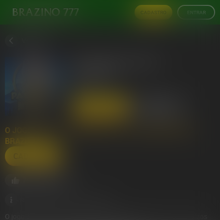
CADASTRO
ENTRAR
VOLTAR
PACHINKO MYSTERY™
LINK&WIN™
NEKO
CADASTRO
ENTRAR
O JOGO ESTARÁ DISPONÍVEL APÓS O CADASTRO NO
BRAZINO777.
CADASTRO
75
35413
Visualizações
RTP:
94.58%
O jogo pode causar dependência, ansiedade, depressão e prejuízos