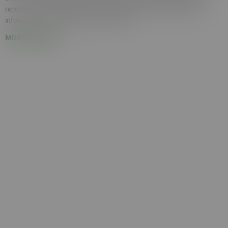
recursos como Bonus Game e Bonus symbols. O ganho máximo
informado é de 5.000x o valor da aposta.
MOSTRAR MAIS
O QUE É O SLOT PAW PACK ASSEMBL'EM™?
Paw Pack Assembl'em™ é classificado como Video Slots, com
configuração de 5x3 e 15 linhas de pagamento.
O RTP teórico informado é de 94,24%. A volatilidade indicada é alta.
Entre os recursos confirmados estão Bonus Game, Bonus symbols,
Buy Feature e Fixed Jackpots. Os temas informados incluem Collar,
Dogs, Food, Fortune e Green.
Visão geral: Paw Pack Assembl'em™
O Paw Pack Assembl'em™ está disponível no cassino Brazino777. A
tabela abaixo reúne as características técnicas confirmadas:
CARACTERÍSTICA
DETALHES
Nome
Paw Pack Assembl'em™