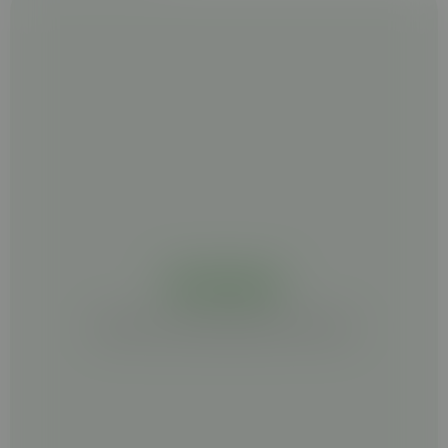
NÃO HÁ DADOS
ESPERA ALGUNS SEGUNDOS POR FAVOR