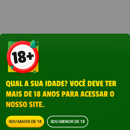
Defina a aposta considerando o valor informado: R$ 1,00 – R$
225,00.
Inicie a rodada e acompanhe o resultado no layout de 5x3.
Confira o resultado conforme 15 linhas de pagamento e os
recursos ativados.
Recursos como Bonus Game, Bonus symbols e Buy Feature fazem
parte da configuração confirmada e devem ser consultados nas
regras para verificar suas condições.
PAW PACK ASSEMBL'EM™ - FAQ
Qual é o RTP de Paw Pack Assembl'em™?
QUAL A SUA IDADE? VOCÊ DEVE TER
O RTP teórico informado de Paw Pack Assembl'em™ é de 94,24%.
MAIS DE 18 ANOS PARA ACESSAR O
Esse dado representa uma estimativa estatística de longo prazo e
Usamos cookies para melhorar sua experiência. Ao
NOSSO SITE.
não garante resultados individuais.
usar o Brazino777, você aceita nossos cookies. Veja
nossos
Termos e Condições
para mais.
Qual é o ganho máximo de Paw Pack Assembl'em™?
SOU MAIOR DE 18
SOU MENOR DE 18
O multiplicador máximo informado é de 5.000x o valor da aposta.
Menu
Slot
Ao Vivo
Crash
OK
Esse limite técnico não representa garantia de resultado.