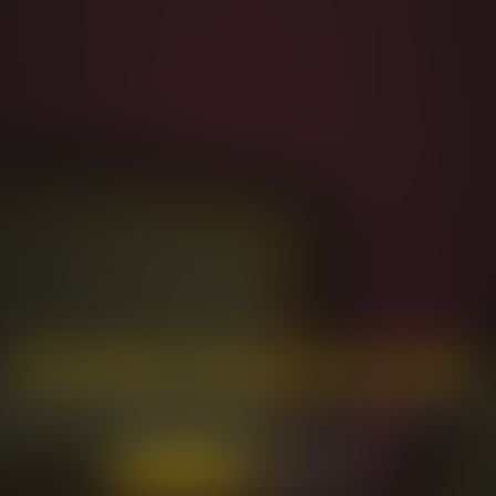
REGISTRE-SE OU FAÇA LOGIN
stre-se ou faça login para fazer seu primeiro depósito e 
CADASTRO
ENTRAR