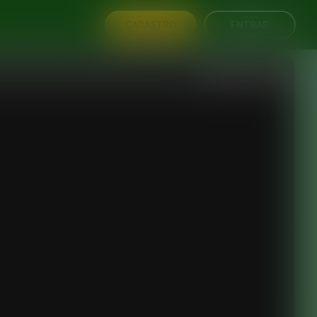
CADASTRO
ENTRAR