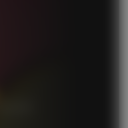
começar a jogar.