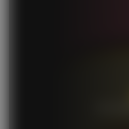
Por favor, regi