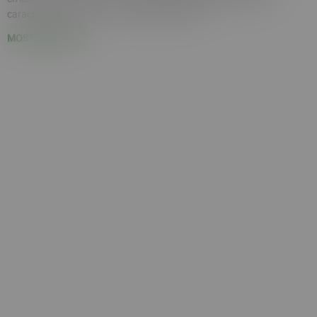
características técnicas confirmadas do jogo.
MOSTRAR MAIS
O QUE É O SLOT RAGING GODS: OLYMPUS™ POWER
COMBO?
Entre os dados disponíveis, o sistema de pagamento indicado é 20;
os recursos incluem Bonus Game, Bonus symbols, Cash Collector; o
RTP informado é 94,13%; a volatilidade é Média.
No cassino Brazino777, esses dados ajudam a compreender a
estrutura do título antes de iniciar as rodadas, sem representar
promessa de retorno.
Visão geral: Raging Gods: Olympus™ Power Combo
A tabela resume os principais dados confirmados de Raging Gods:
Olympus™ Power Combo.
CARACTERÍSTICA
DETALHES
Raging Gods: Olympus™ Power
Nome
Combo