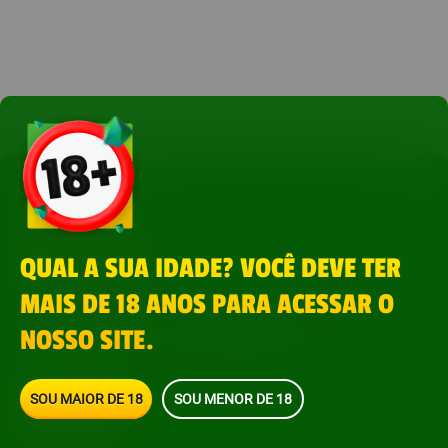
conforme o sistema de pagamento.
Observe os recursos especiais confirmados, pois eles podem
alterar a dinâmica de determinadas rodadas.
Mantenha limites de tempo e valor para jogar de forma
responsável.
Os recursos listados fazem parte da configuração técnica
confirmada, mas não garantem frequência de ativação nem
resultados específicos.
RAGING GODS: OLYMPUS™ POWER COMBO - FAQ
QUAL A SUA IDADE? VOCÊ DEVE TER
Qual é o RTP de Raging Gods: Olympus™ Power Combo?
MAIS DE 18 ANOS PARA ACESSAR O
O RTP confirmado é de 94,13%. Esse percentual representa um
Usamos cookies para melhorar sua experiência. Ao
retorno teórico calculado em muitas rodadas e não garante
NOSSO SITE.
usar o Brazino777, você aceita nossos cookies. Veja
resultados individuais.
nossos
Termos e Condições
para mais.
Qual é o ganho máximo de Raging Gods: Olympus™ Power Combo?
SOU MAIOR DE 18
SOU MENOR DE 18
Menu
Slot
Ao Vivo
Crash
OK
O limite técnico informado é de 5.000x o valor da aposta. Trata-se de
um teto do jogo, não de um resultado garantido.