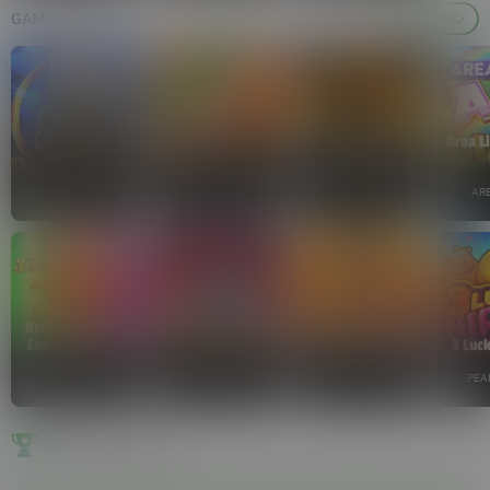
GAMES GLOBAL
VER MAIS
EXCLUSIVO
Area L
Pachinko
FlyX™
Catrina
NEKO
BUCK STAKES
NEKO
AR
Action Boost ™ 3
Area Link™ Phoenix
Golden Tiger:
Lucky Rainbows
Firestorm
Jackpot Fortunes™
3 Luc
SPINPLAY
AREAVEGAS
NEKO
PEA
ÚLTIMOS GANHOS