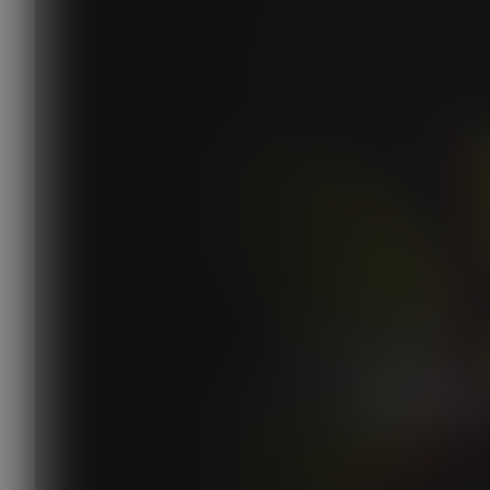
Por favor, regi