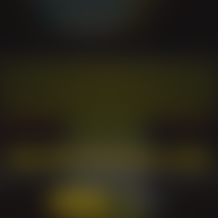
REGISTRE-SE OU FAÇA LOGIN
stre-se ou faça login para fazer seu primeiro depósito e 
CADASTRO
ENTRAR