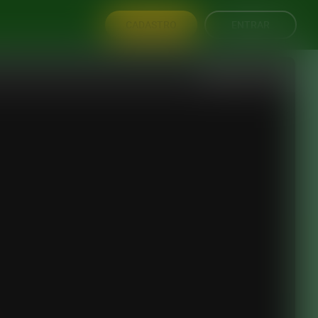
CADASTRO
ENTRAR