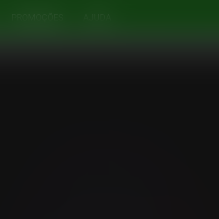
PROMOÇÕES
AJUDA