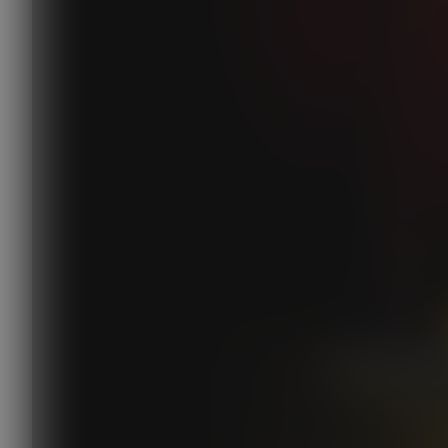
Por favor, regi