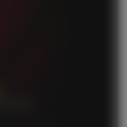
começar a jogar.