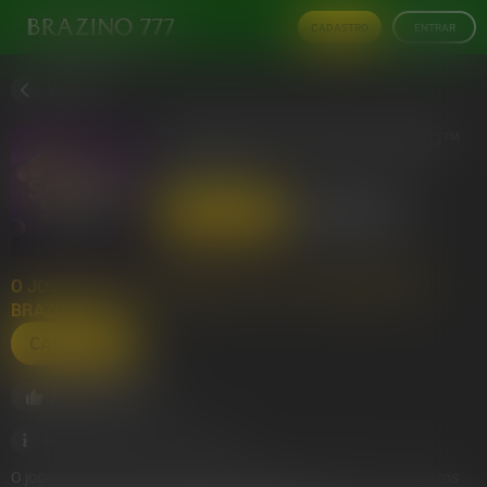
CADASTRO
ENTRAR
VOLTAR
SATURN SPINS POWER COMBO™
GOLD_COIN
CADASTRO
ENTRAR
O JOGO ESTARÁ DISPONÍVEL APÓS O CADASTRO NO
BRAZINO777.
CADASTRO
26
8690
Visualizações
RTP:
94.24%
O jogo pode causar dependência, ansiedade, depressão e prejuízos