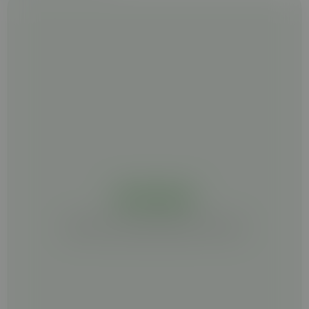
NÃO HÁ DADOS
ESPERA ALGUNS SEGUNDOS POR FAVOR