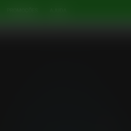
PROMOÇÕES
AJUDA