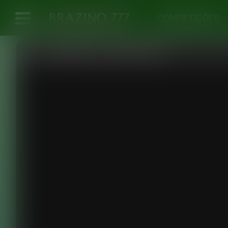
COMPETIÇÕES
SHARK POP: COIN COLLECT™