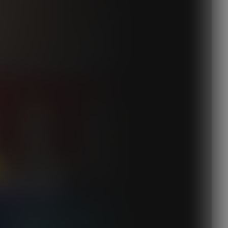
começar a jogar.