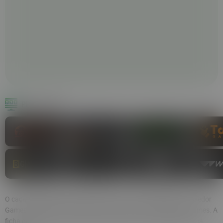
PROVEDORES
O caça-níqueis Splash of Riches™ pertence ao portfólio do provedor
Games Global e tem desenvolvimento do estúdio Wishbone Games. A
ficha do jogo reúne os dados necessários para compreender sua