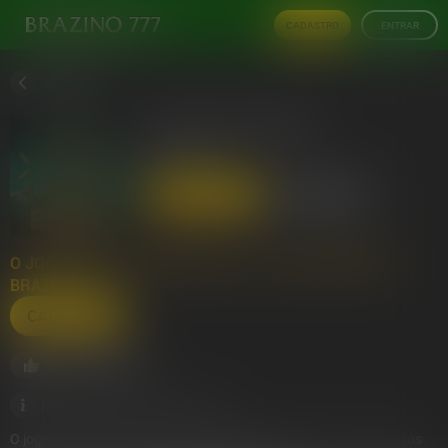
CADASTRO
ENTRAR
VOLTAR
SPLASH OF RICHES™
WISHBONE
CADASTRO
ENTRAR
O JOGO ESTARÁ DISPONÍVEL APÓS O CADASTRO NO
BRAZINO777.
CADASTRO
56
22838
Visualizações
RTP:
94.02%
O jogo pode causar dependência, ansiedade, depressão e prejuízos