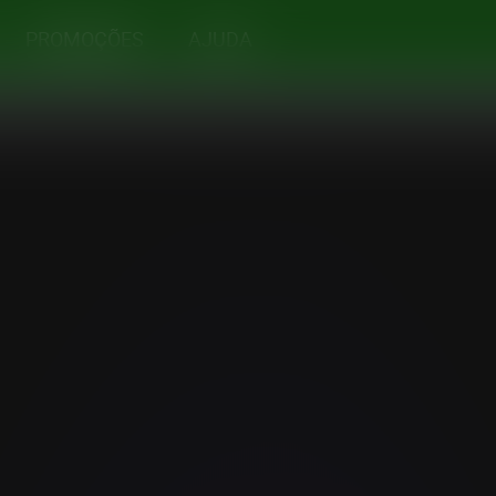
PROMOÇÕES
AJUDA