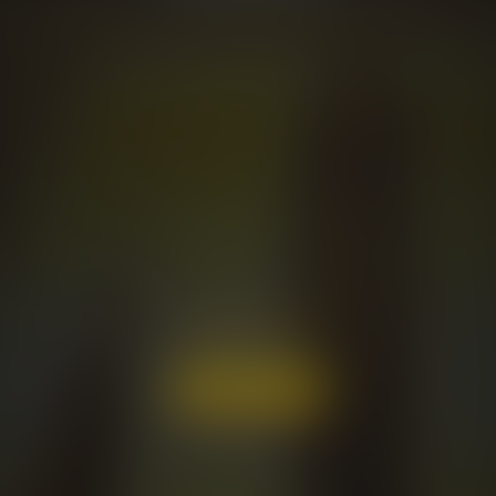
DESATIVADO
BRAZINO777