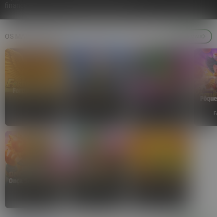
financeiros. Jogue com responsabilidade. 18+
OS MAIS JOGADOS
VER MAIS
EXCLUSIVO
Fortune Garuda
500
Pachinko
FlyX™ Cash Turbo™
Pôque
TADA
NEKO
BUCK STAKES
F
Onça Sortuda 500
Lucky Jaguar 2
4 Pots of Egypt
TADA
TADA
3OAKS