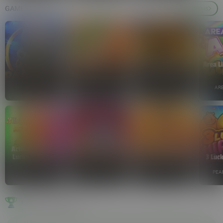
GAMES GLOBAL
VER MAIS
EXCLUSIVO
Area L
Pachinko
FlyX™
Catrina
NEKO
BUCK STAKES
NEKO
AR
Action Boost ™ 3
Area Link™ Phoenix
Golden Tiger:
Lucky Rainbows
Firestorm
Jackpot Fortunes™
3 Luc
SPINPLAY
AREAVEGAS
NEKO
PEA
ÚLTIMOS GANHOS