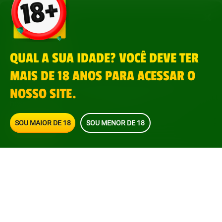
QUAL A SUA IDADE? VOCÊ DEVE TER
MAIS DE 18 ANOS PARA ACESSAR O
Usamos cookies para melhorar sua experiência. Ao
NOSSO SITE.
usar o Brazino777, você aceita nossos cookies. Veja
nossos
Termos e Condições
para mais.
SOU MAIOR DE 18
SOU MENOR DE 18
Menu
Slot
Ao Vivo
Crash
OK
Brazino 777
Jogos De Cassino
Cassino Ao Vivo
Esporte Bet
Mapa Do Site XML
Live Bet