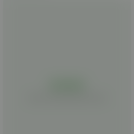
NÃO HÁ DADOS
ESPERA ALGUNS SEGUNDOS POR FAVOR