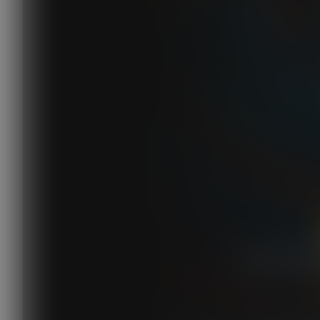
Por favor, regi