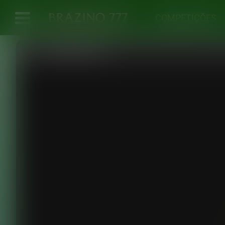
COMPETIÇÕES
TOWER OF RA™