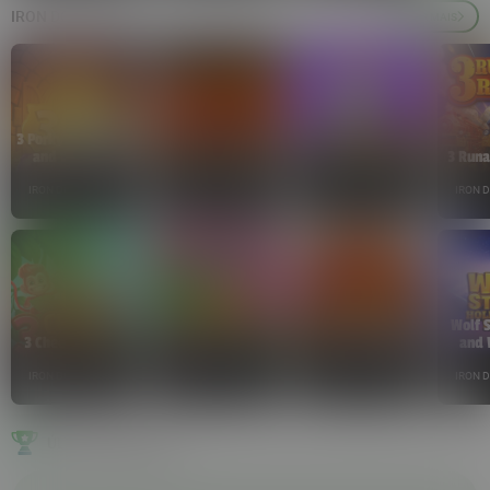
IRON DOG STUDIOS
VER MAIS
3 Porky Banks Hold
and Win Extra
3 Hot Chilli Peppers
4 Wild Riches
3 Runa
IRON DOG STUDIOS
IRON DOG STUDIOS
IRON DOG STUDIOS
IRON 
Wolf S
3 Cheeky Chimps
Pinata Go Go
4 Dragon Pots
and 
IRON DOG STUDIOS
IRON DOG STUDIOS
IRON DOG STUDIOS
IRON 
ÚLTIMOS GANHOS