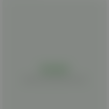
NÃO HÁ DADOS
ESPERA ALGUNS SEGUNDOS POR FAVOR