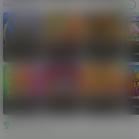
GAMES GLOBAL
VER MAIS
EXCLUSIVO
Area L
Pachinko
FlyX™
Catrina
NEKO
BUCK STAKES
NEKO
AR
Action Boost ™ 3
Area Link™ Phoenix
Golden Tiger:
Lucky Rainbows
Firestorm
Jackpot Fortunes™
3 Luc
SPINPLAY
AREAVEGAS
NEKO
PEA
ÚLTIMOS GANHOS