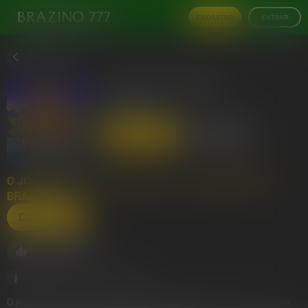
CADASTRO
ENTRAR
VOLTAR
VOLCANIC FORTUNE™
SNOWBORN
CADASTRO
ENTRAR
O JOGO ESTARÁ DISPONÍVEL APÓS O CADASTRO NO
BRAZINO777.
CADASTRO
79
26951
Visualizações
RTP:
94.2%
O jogo pode causar dependência, ansiedade, depressão e prejuízos