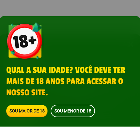
QUAL A SUA IDADE? VOCÊ DEVE TER
MAIS DE 18 ANOS PARA ACESSAR O
Usamos cookies para melhorar sua experiência. Ao
NOSSO SITE.
usar o Brazino777, você aceita nossos cookies. Veja
nossos
Termos e Condições
para mais.
SOU MAIOR DE 18
SOU MENOR DE 18
Menu
Slot
Ao Vivo
Crash
OK