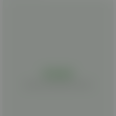
NÃO HÁ DADOS
ESPERA ALGUNS SEGUNDOS POR FAVOR