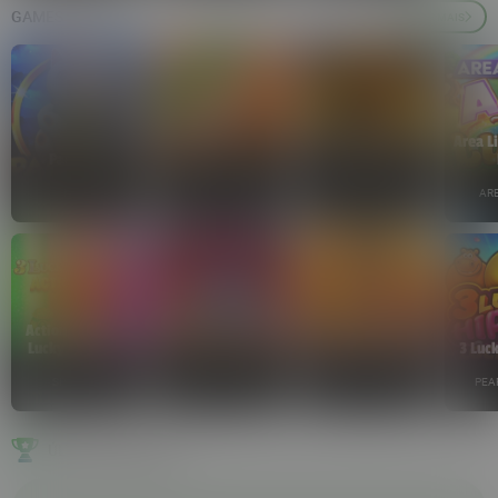
GAMES GLOBAL
VER MAIS
EXCLUSIVO
Area L
Pachinko
FlyX™
Catrina
NEKO
BUCK STAKES
NEKO
AR
Action Boost ™ 3
Area Link™ Phoenix
Golden Tiger:
Lucky Rainbows
Firestorm
Jackpot Fortunes™
3 Luc
SPINPLAY
AREAVEGAS
NEKO
PEA
ÚLTIMOS GANHOS