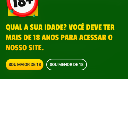
QUAL A SUA IDADE? VOCÊ DEVE TER
MAIS DE 18 ANOS PARA ACESSAR O
Usamos cookies para melhorar sua experiência. Ao
NOSSO SITE.
usar o Brazino777, você aceita nossos cookies. Veja
nossos
Termos e Condições
para mais.
SOU MAIOR DE 18
SOU MENOR DE 18
Menu
Slot
Ao Vivo
Crash
OK
Brazino 777
Jogos De Cassino
Cassino Ao Vivo
Esporte Bet
Mapa Do Site XML
Live Bet