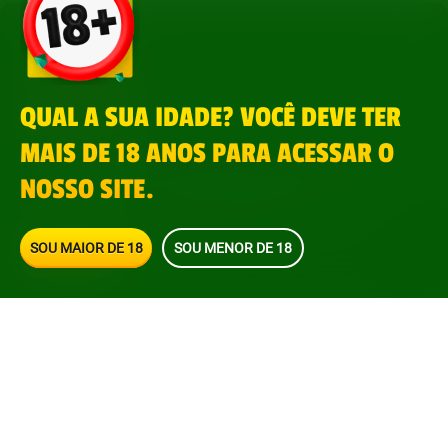
QUAL A SUA IDADE? VOCÊ DEVE TER
MAIS DE 18 ANOS PARA ACESSAR O
Usamos cookies para melhorar sua experiência. Ao
NOSSO SITE.
usar o Brazino777, você aceita nossos cookies. Veja
nossos
Termos e Condições
para mais.
SOU MAIOR DE 18
SOU MENOR DE 18
Menu
Slot
Ao Vivo
Crash
OK
Brazino 777
Jogos De Cassino
Cassino Ao Vivo
Esporte Bet
Mapa Do Site XML
Live Bet