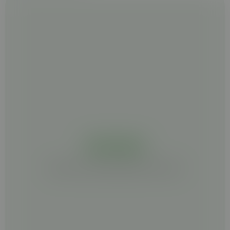
NÃO HÁ DADOS
ESPERA ALGUNS SEGUNDOS POR FAVOR