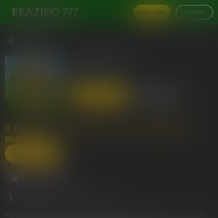
CADASTRO
ENTRAR
VOLTAR
3 CLOVER POTS
3OAKS
CADASTRO
ENTRAR
O JOGO ESTARÁ DISPONÍVEL APÓS O CADASTRO NO
BRAZINO777.
CADASTRO
101
53401
Visualizações
RTP:
95.74%
O jogo pode causar dependência, ansiedade, depressão e prejuízos