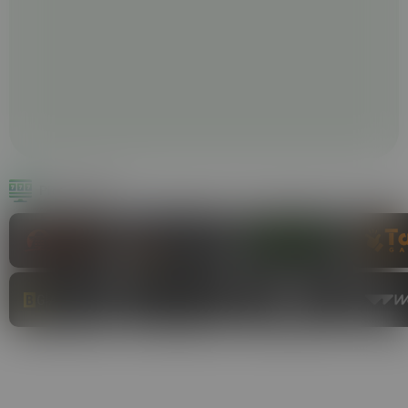
PROVEDORES