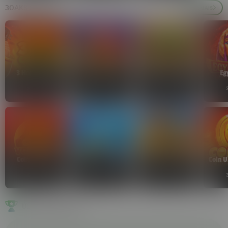
3OAKS GAMING
VER MAIS
3 Hot Chillies
3 China Pots
3 Pots of Egypt
Eg
3OAKS
3OAKS
3OAKS
Coin Volcano
Coin UP : Lightning
3 Super Hot Chillies
Coin U
3OAKS
3OAKS
3OAKS
ÚLTIMOS GANHOS