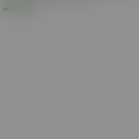
MOSTRAR MAIS
O QUE É O JOGO 4 CLOVER POTS?
No cassino Brazino777, 4 Clover Pots possui dados técnicos como
RTP, volatilidade, sistema de pagamento e limites de aposta, quando
disponíveis.
Esses indicadores descrevem a configuração do jogo e não
representam garantia de resultado em uma rodada ou sessão.
Visão geral: 4 Clover Pots
Confira os principais dados técnicos disponíveis para 4 Clover Pots.
CARACTERÍSTICA
DETALHES
Nome
4 Clover Pots
Provedor
3 Oaks Gaming
RTP
95,67%