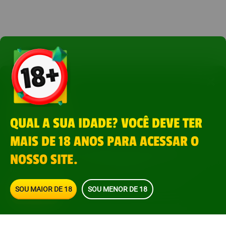
O funcionamento específico deve seguir as regras exibidas no próprio
título.
4 CLOVER POTS - FAQ
Qual é o RTP de 4 Clover Pots?
O RTP informado é de 95,67%. Esse percentual é teórico, calculado ao
longo de muitas rodadas, e não garante resultados individuais.
Qual é o ganho máximo de 4 Clover Pots?
O limite técnico confirmado é de 15.000x sobre a aposta. Esse valor
QUAL A SUA IDADE? VOCÊ DEVE TER
representa um teto matemático, não uma promessa de prêmio.
MAIS DE 18 ANOS PARA ACESSAR O
Quais recursos aparecem em 4 Clover Pots?
Usamos cookies para melhorar sua experiência. Ao
NOSSO SITE.
usar o Brazino777, você aceita nossos cookies. Veja
Entre os recursos confirmados estão Bonus Game, Bonus symbols,
nossos
Termos e Condições
para mais.
Buy Feature. A lista completa está no quadro técnico acima.
SOU MAIOR DE 18
SOU MENOR DE 18
Menu
Slot
Ao Vivo
Crash
OK