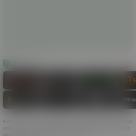
PROVEDORES
4 Clover Pots é um jogo online da 3 Oaks Gaming, apresentado neste
conteúdo sobre jogos e slots online. As características confirmadas
são descritas de forma técnica e informativa.