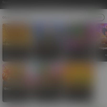
financeiros. Jogue com responsabilidade. 18+
OS MAIS JOGADOS
VER MAIS
EXCLUSIVO
Fortune Garuda
500
Pachinko
FlyX™ Cash Turbo™
Pôque
TADA
NEKO
BUCK STAKES
F
Onça Sortuda 500
Lucky Jaguar 2
4 Pots of Egypt
TADA
TADA
3OAKS