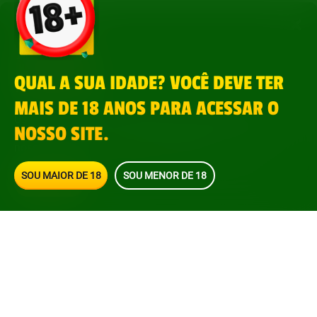
QUAL A SUA IDADE? VOCÊ DEVE TER
MAIS DE 18 ANOS PARA ACESSAR O
Usamos cookies para melhorar sua experiência. Ao
NOSSO SITE.
usar o Brazino777, você aceita nossos cookies. Veja
nossos
Termos e Condições
para mais.
SOU MAIOR DE 18
SOU MENOR DE 18
Menu
Slot
Ao Vivo
Crash
OK
Brazino 777
Jogos De Cassino
Cassino Ao Vivo
Esporte Bet
Mapa Do Site XML
Live Bet