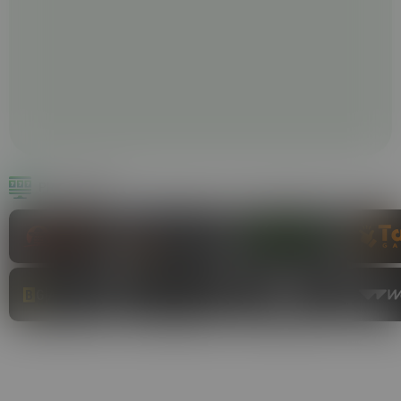
PROVEDORES