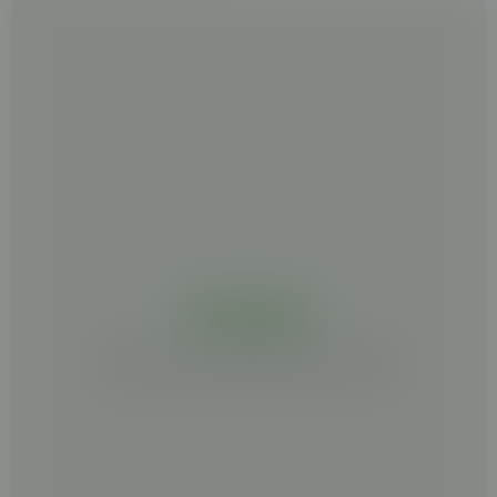
NÃO HÁ DADOS
ESPERA ALGUNS SEGUNDOS POR FAVOR