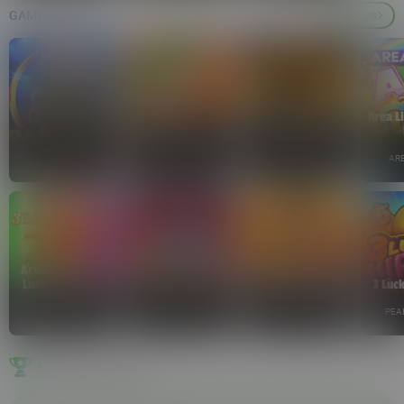
GAMES GLOBAL
VER MAIS
EXCLUSIVO
Area L
Pachinko
FlyX™
Catrina
NEKO
BUCK STAKES
NEKO
AR
Action Boost ™ 3
Area Link™ Phoenix
Golden Tiger:
Lucky Rainbows
Firestorm
Jackpot Fortunes™
3 Luc
SPINPLAY
AREAVEGAS
NEKO
PEA
ÚLTIMOS GANHOS