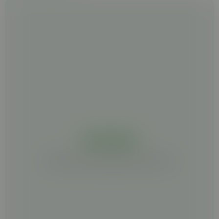
NÃO HÁ DADOS
ESPERA ALGUNS SEGUNDOS POR FAVOR