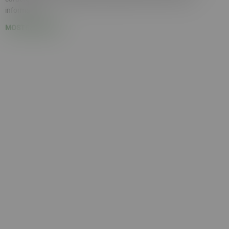
informativa.
MOSTRAR MAIS
O QUE É O JOGO AMMIT TREASURE 2™ EVERWHEEL™?
No cassino Brazino777, Ammit Treasure 2™ EverWheel™ possui
dados técnicos como RTP, volatilidade, sistema de pagamento e
limites de aposta, quando disponíveis.
Esses indicadores descrevem a configuração do jogo e não
representam garantia de resultado em uma rodada ou sessão.
Visão geral: Ammit Treasure 2™ EverWheel™
Confira os principais dados técnicos disponíveis para Ammit
Treasure 2™ EverWheel™.
CARACTERÍSTICA
DETALHES
Nome
Ammit Treasure 2™ EverWheel™
Provedor
Games Global