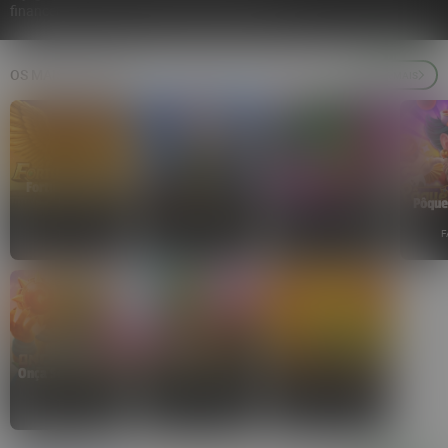
financeiros. Jogue com responsabilidade. 18+
OS MAIS JOGADOS
VER MAIS
EXCLUSIVO
Fortune Garuda
500
Pachinko
FlyX™ Cash Turbo™
Pôque
TADA
NEKO
BUCK STAKES
F
Onça Sortuda 500
Lucky Jaguar 2
4 Pots of Egypt
TADA
TADA
3OAKS