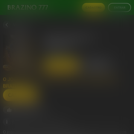
CADASTRO
ENTRAR
VOLTAR
AMMIT TREASURE 2™
EVERWHEEL™
WISHBONE
CADASTRO
ENTRAR
O JOGO ESTARÁ DISPONÍVEL APÓS O CADASTRO NO
BRAZINO777.
CADASTRO
54
17205
Visualizações
RTP:
94.02%
O jogo pode causar dependência, ansiedade, depressão e prejuízos