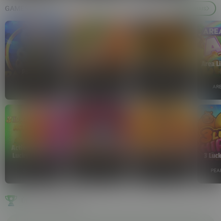
GAMES GLOBAL
VER MAIS
EXCLUSIVO
Area L
Pachinko
FlyX™
Catrina
NEKO
BUCK STAKES
NEKO
AR
Action Boost ™ 3
Area Link™ Phoenix
Golden Tiger:
Lucky Rainbows
Firestorm
Jackpot Fortunes™
3 Luc
SPINPLAY
AREAVEGAS
NEKO
PEA
ÚLTIMOS GANHOS