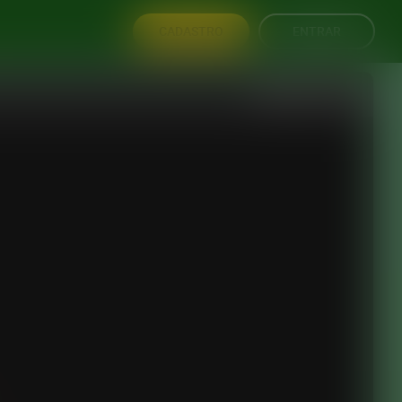
CADASTRO
ENTRAR