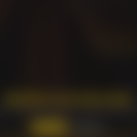
REGISTRE-SE OU FAÇA LOGIN
stre-se ou faça login para fazer seu primeiro depósito e 
CADASTRO
ENTRAR