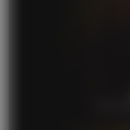
Por favor, regi