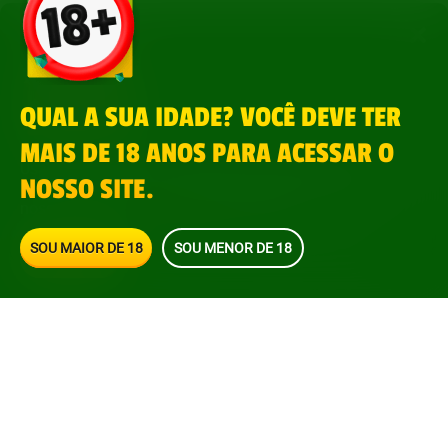
QUAL A SUA IDADE? VOCÊ DEVE TER
MAIS DE 18 ANOS PARA ACESSAR O
Usamos cookies para melhorar sua experiência. Ao
NOSSO SITE.
usar o Brazino777, você aceita nossos cookies. Veja
nossos
Termos e Condições
para mais.
SOU MAIOR DE 18
SOU MENOR DE 18
Menu
Slot
Ao Vivo
Crash
OK
Brazino 777
Jogos De Cassino
Cassino Ao Vivo
Esporte Bet
Mapa Do Site XML
Live Bet