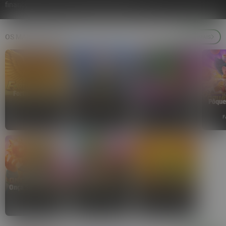
financeiros. Jogue com responsabilidade. 18+
OS MAIS JOGADOS
VER MAIS
EXCLUSIVO
Fortune Garuda
500
Pachinko
FlyX™ Cash Turbo™
Pôque
TADA
NEKO
BUCK STAKES
F
Onça Sortuda 500
Lucky Jaguar 2
4 Pots of Egypt
TADA
TADA
3OAKS