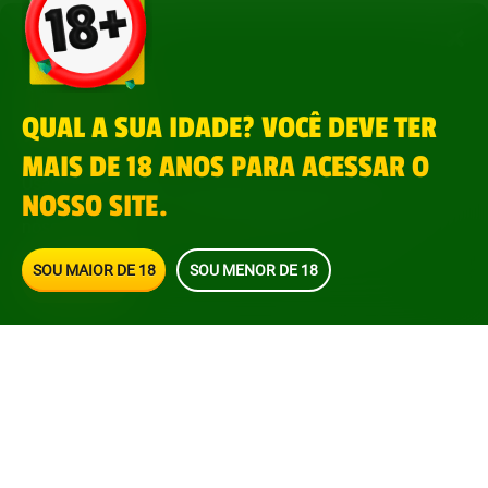
QUAL A SUA IDADE? VOCÊ DEVE TER
MAIS DE 18 ANOS PARA ACESSAR O
Usamos cookies para melhorar sua experiência. Ao
NOSSO SITE.
usar o Brazino777, você aceita nossos cookies. Veja
nossos
Termos e Condições
para mais.
SOU MAIOR DE 18
SOU MENOR DE 18
Menu
Slot
Ao Vivo
Crash
OK
Brazino 777
Jogos De Cassino
Cassino Ao Vivo
Esporte Bet
Mapa Do Site XML
Live Bet