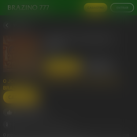
CADASTRO
ENTRAR
VOLTAR
BAOZANG THE LEGEND OF 3
COINS™
FOXIUM
CADASTRO
ENTRAR
O JOGO ESTARÁ DISPONÍVEL APÓS O CADASTRO NO
BRAZINO777.
CADASTRO
67
17920
Visualizações
RTP:
94.57%
O jogo pode causar dependência, ansiedade, depressão e prejuízos