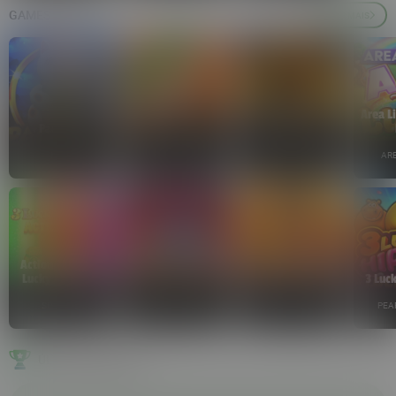
GAMES GLOBAL
VER MAIS
EXCLUSIVO
Area L
Pachinko
FlyX™
Catrina
NEKO
BUCK STAKES
NEKO
AR
Action Boost ™ 3
Area Link™ Phoenix
Golden Tiger:
Lucky Rainbows
Firestorm
Jackpot Fortunes™
3 Luc
SPINPLAY
AREAVEGAS
NEKO
PEA
ÚLTIMOS GANHOS