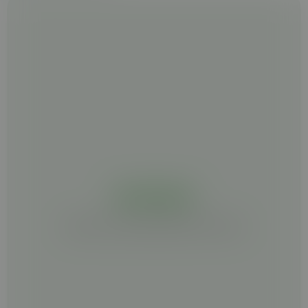
NÃO HÁ DADOS
ESPERA ALGUNS SEGUNDOS POR FAVOR