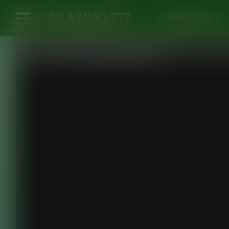
COMPETIÇÕES
BASS CASH MONSTROSITY™