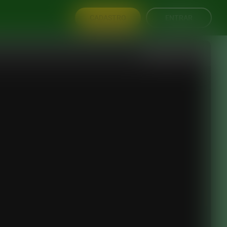
CADASTRO
ENTRAR