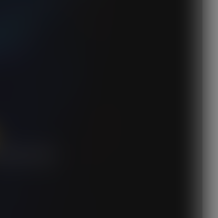
começar a jogar.