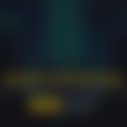
REGISTRE-SE OU FAÇA LOGIN
stre-se ou faça login para fazer seu primeiro depósito e 
CADASTRO
ENTRAR