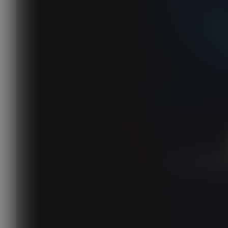
Por favor, regi