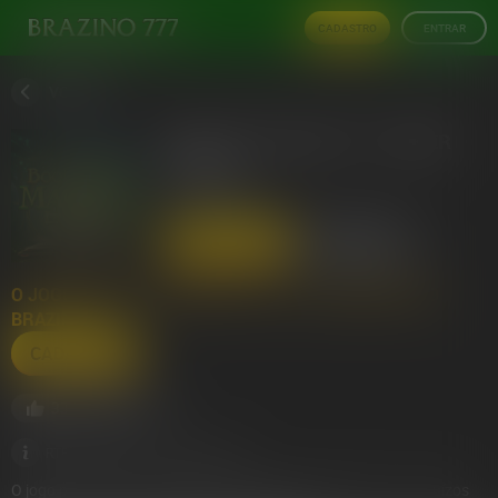
CADASTRO
ENTRAR
VOLTAR
BOOK OF OZ MAGIC 5™ POWER
COMBO™
TRIPLE_EDGE
CADASTRO
ENTRAR
O JOGO ESTARÁ DISPONÍVEL APÓS O CADASTRO NO
BRAZINO777.
CADASTRO
33
9126
Visualizações
RTP:
94.06%
O jogo pode causar dependência, ansiedade, depressão e prejuízos