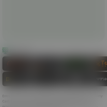
PROVEDORES
Entre os slots online do provedor Games Global, Climb Time Mummy
Cash Uncovered™ foi desenvolvido pelo estúdio High Limit. A
proposta pode ser analisada por meio do formato, do sistema de