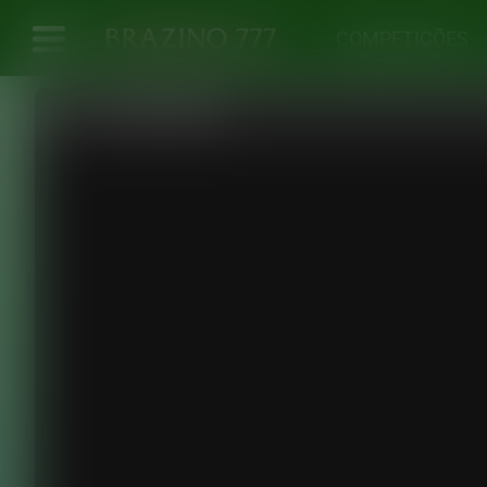
COMPETIÇÕES
FISHIN' BEAR