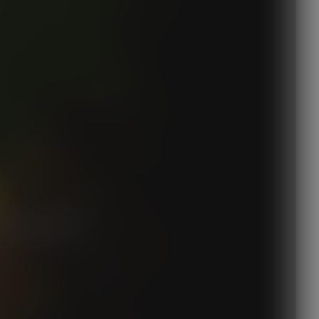
começar a jogar.