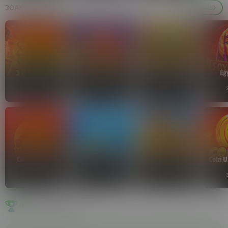
3OAKS GAMING
VER MAIS
3 Hot Chillies
3 China Pots
3 Pots of Egypt
Eg
3OAKS
3OAKS
3OAKS
Coin Volcano
Coin UP : Lightning
3 Super Hot Chillies
Coin U
3OAKS
3OAKS
3OAKS
ÚLTIMOS GANHOS