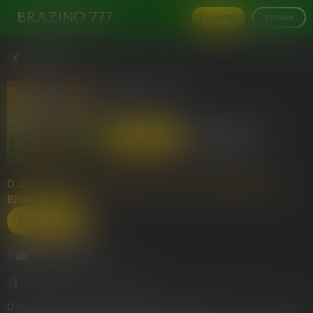
CADASTRO
ENTRAR
VOLTAR
GREEN CHILLI 2
3OAKS
CADASTRO
ENTRAR
O JOGO ESTARÁ DISPONÍVEL APÓS O CADASTRO NO
BRAZINO777.
CADASTRO
42
33801
Visualizações
RTP:
95.6%
O jogo pode causar dependência, ansiedade, depressão e prejuízos