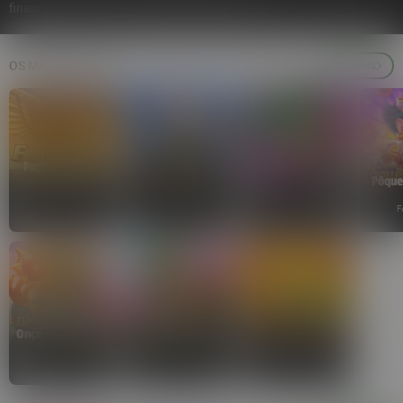
financeiros. Jogue com responsabilidade. 18+
OS MAIS JOGADOS
VER MAIS
EXCLUSIVO
Fortune Garuda
500
Pachinko
FlyX™ Cash Turbo™
Pôque
TADA
NEKO
BUCK STAKES
F
Onça Sortuda 500
Lucky Jaguar 2
4 Pots of Egypt
TADA
TADA
3OAKS