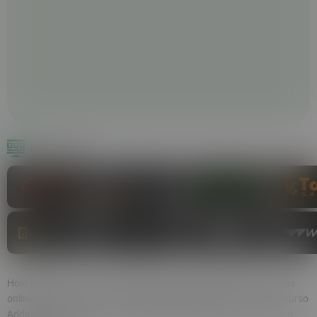
PROVEDORES
Hold the Joker™ é um slot de vídeo da Games Global entre os slots
online e jogos de cassino. O título combina o tema 777 com o recurso
Additional Free Spins. O ganho máximo informado é de 15.000x o