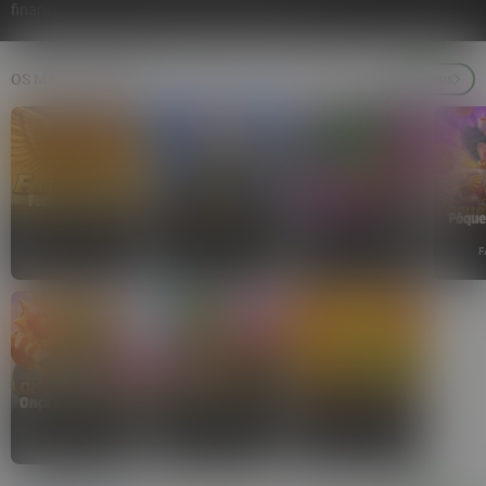
financeiros. Jogue com responsabilidade. 18+
OS MAIS JOGADOS
VER MAIS
EXCLUSIVO
Fortune Garuda
500
Pachinko
FlyX™ Cash Turbo™
Pôque
TADA
NEKO
BUCK STAKES
F
Onça Sortuda 500
Lucky Jaguar 2
4 Pots of Egypt
TADA
TADA
3OAKS