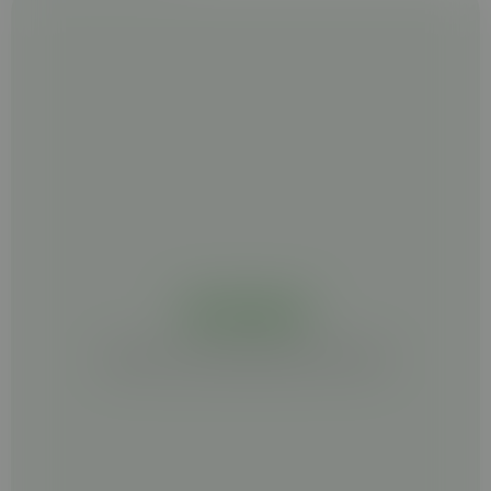
NÃO HÁ DADOS
ESPERA ALGUNS SEGUNDOS POR FAVOR