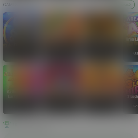
GAMES GLOBAL
VER MAIS
EXCLUSIVO
Area L
Pachinko
FlyX™
Catrina
NEKO
BUCK STAKES
NEKO
AR
Action Boost ™ 3
Area Link™ Phoenix
Golden Tiger:
Lucky Rainbows
Firestorm
Jackpot Fortunes™
3 Luc
SPINPLAY
AREAVEGAS
NEKO
PEA
ÚLTIMOS GANHOS