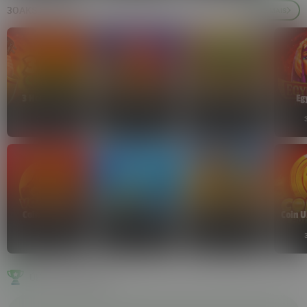
3OAKS GAMING
VER MAIS
3 Hot Chillies
3 China Pots
3 Pots of Egypt
Eg
3OAKS
3OAKS
3OAKS
Coin Volcano
Coin UP : Lightning
3 Super Hot Chillies
Coin U
3OAKS
3OAKS
3OAKS
ÚLTIMOS GANHOS