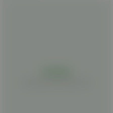
NÃO HÁ DADOS
ESPERA ALGUNS SEGUNDOS POR FAVOR