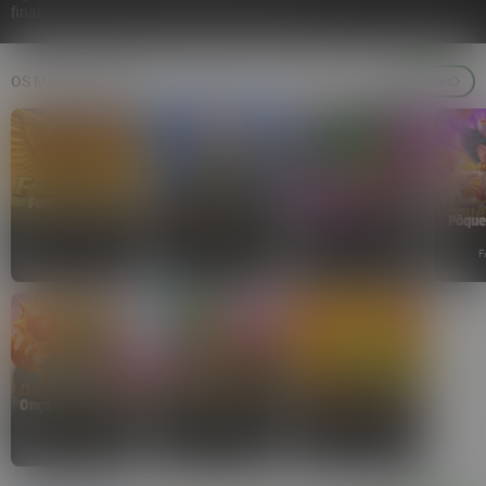
financeiros. Jogue com responsabilidade. 18+
OS MAIS JOGADOS
VER MAIS
EXCLUSIVO
Fortune Garuda
500
Pachinko
FlyX™ Cash Turbo™
Pôque
TADA
NEKO
BUCK STAKES
F
Onça Sortuda 500
Lucky Jaguar 2
4 Pots of Egypt
TADA
TADA
3OAKS