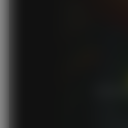
Por favor, regi