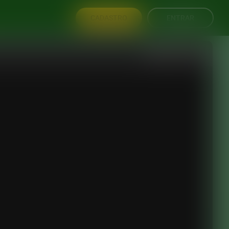
CADASTRO
ENTRAR