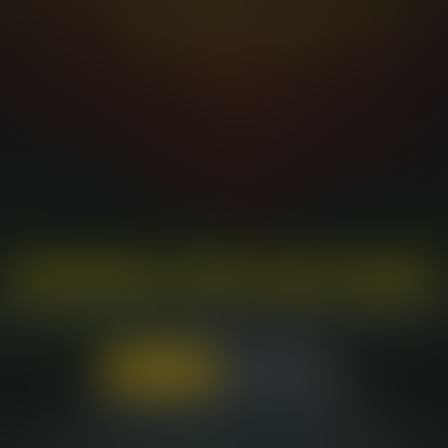
REGISTRE-SE OU FAÇA LOGIN
stre-se ou faça login para fazer seu primeiro depósito e 
CADASTRO
ENTRAR