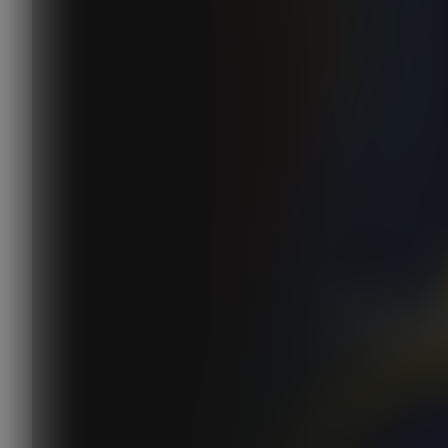
Por favor, regi