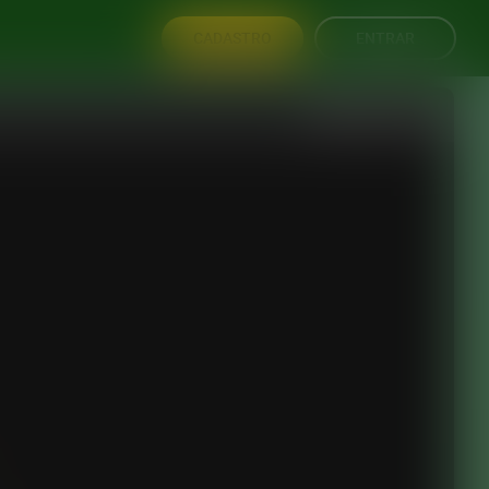
CADASTRO
ENTRAR